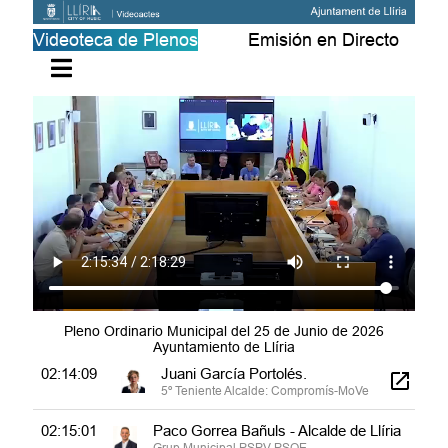
02:11:00
Paco García Latorre
Videoteca de Plenos
Emisión en Directo
6é tinent d'alcalde i regidor - Grup
municipal Compromís-MOVE
02:11:12
Paco Gorrea Bañuls - Alcalde de Llíria
Grup Municipal PSPV-PSOE
02:11:20
Francesc J. Fombuena Valle
Regidor - Grup Municipal PSPV-PSOE
02:11:40
Paco Gorrea Bañuls - Alcalde de Llíria
Grup Municipal PSPV-PSOE
02:11:53
José Luis MilioTío
Portaveu - Grup Municipal VOX
02:14:04
Paco Gorrea Bañuls - Alcalde de Llíria
Pleno Ordinario Municipal del 25 de Junio de 2026
Grup Municipal PSPV-PSOE
Ayuntamiento de Llíria
02:14:09
Juani García Portolés.
5º Teniente Alcalde: Compromís-MoVe
02:15:01
Paco Gorrea Bañuls - Alcalde de Llíria
Grup Municipal PSPV-PSOE