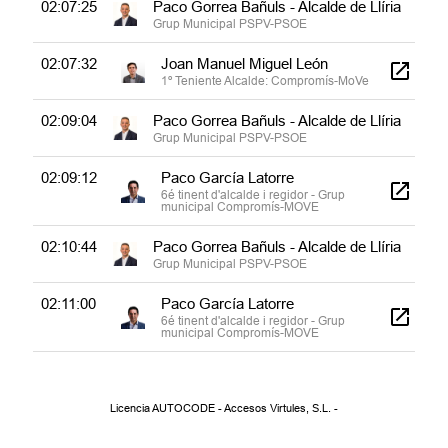
02:07:25
Paco Gorrea Bañuls - Alcalde de Llíria
Grup Municipal PSPV-PSOE
02:07:32
Joan Manuel Miguel León
1º Teniente Alcalde: Compromís-MoVe
02:09:04
Paco Gorrea Bañuls - Alcalde de Llíria
Grup Municipal PSPV-PSOE
02:09:12
Paco García Latorre
6é tinent d'alcalde i regidor - Grup
municipal Compromís-MOVE
02:10:44
Paco Gorrea Bañuls - Alcalde de Llíria
Grup Municipal PSPV-PSOE
02:11:00
Paco García Latorre
6é tinent d'alcalde i regidor - Grup
municipal Compromís-MOVE
02:11:12
Paco Gorrea Bañuls - Alcalde de Llíria
Grup Municipal PSPV-PSOE
Licencia AUTOCODE - Accesos Virtules, S.L. -
02:11:20
Francesc J. Fombuena Valle
Regidor - Grup Municipal PSPV-PSOE