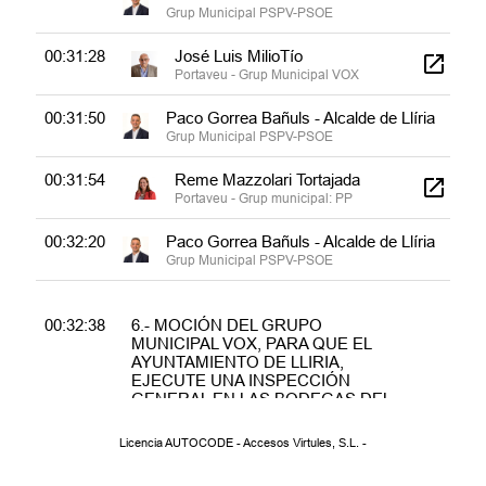
Grup Municipal PSPV-PSOE
00:31:28
José Luis MilioTío
Portaveu - Grup Municipal VOX
00:31:50
Paco Gorrea Bañuls - Alcalde de Llíria
Grup Municipal PSPV-PSOE
00:31:54
Reme Mazzolari Tortajada
Portaveu - Grup municipal: PP
00:32:20
Paco Gorrea Bañuls - Alcalde de Llíria
Grup Municipal PSPV-PSOE
00:32:38
6.- MOCIÓN DEL GRUPO
MUNICIPAL VOX, PARA QUE EL
AYUNTAMIENTO DE LLIRIA,
EJECUTE UNA INSPECCIÓN
GENERAL EN LAS BODEGAS DEL
CAMPO, DE TODAS AQUELLAS
RUINAS Y SOLARES
Licencia AUTOCODE - Accesos Virtules, S.L. -
ABANDONADOS Y EN
CONDICIONES PENOSAS DE