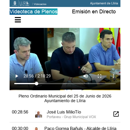
CENTRO OCUPACIONAL DE LLÍRIA
Videoteca de Plenos
Emisión en Directo
00:23:08
5.- DECLARACIÓN INSTITUCIONAL
DEL AYUNTAMIENTO DE LLÍRIA,
PARA CONDENAR CUALQUIER
TIPO DE CORRUPCIÓN.
00:23:08
Jorge Vicente Vera Gil
Secretario Municipal
00:23:16
Paco Gorrea Bañuls - Alcalde de Llíria
Grup Municipal PSPV-PSOE
00:23:44
Susi Subiela Moros
Portaveu suplent 1 - Grup municipal:
PP
00:28:35
Paco Gorrea Bañuls - Alcalde de Llíria
Pleno Ordinario Municipal del 25 de Junio de 2026
Grup Municipal PSPV-PSOE
Ayuntamiento de Llíria
00:28:56
José Luis MilioTío
Portaveu - Grup Municipal VOX
00:30:00
Paco Gorrea Bañuls - Alcalde de Llíria