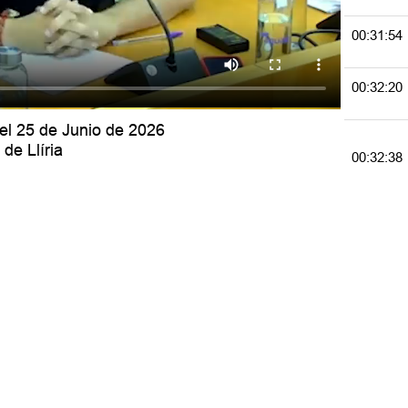
00:31:54
00:32:20
del 25 de Junio de 2026
de Llíria
00:32:38
00:43:14
00:43:44
02:18:29