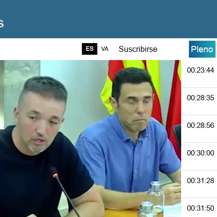
00:23:08
00:23:16
Pleno
Suscribirse
ES
VA
00:23:44
00:28:35
00:28:56
00:30:00
00:31:28
00:31:50