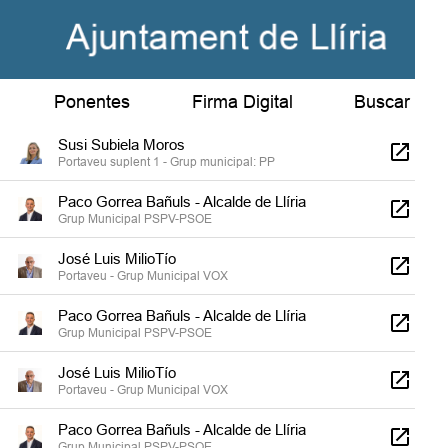
Jorge Vicente Vera Gil
Secretario Municipal
Paco Gorrea Bañuls - Alcalde de Llíria
Ponentes
Firma Digital
Buscar
Grup Municipal PSPV-PSOE
Susi Subiela Moros
Portaveu suplent 1 - Grup municipal: PP
Paco Gorrea Bañuls - Alcalde de Llíria
Grup Municipal PSPV-PSOE
José Luis MilioTío
Portaveu - Grup Municipal VOX
Paco Gorrea Bañuls - Alcalde de Llíria
Grup Municipal PSPV-PSOE
José Luis MilioTío
Portaveu - Grup Municipal VOX
Paco Gorrea Bañuls - Alcalde de Llíria
Grup Municipal PSPV-PSOE