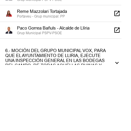
Reme Mazzolari Tortajada
Portaveu - Grup municipal: PP
Paco Gorrea Bañuls - Alcalde de Llíria
Grup Municipal PSPV-PSOE
6.- MOCIÓN DEL GRUPO MUNICIPAL VOX, PARA
QUE EL AYUNTAMIENTO DE LLIRIA, EJECUTE
UNA INSPECCIÓN GENERAL EN LAS BODEGAS
DEL CAMPO, DE TODAS AQUELLAS RUINAS Y
SOLARES ABANDONADOS Y EN CONDICIONES
PENOSAS DE LIMPIEZA.
PARTE DE CONTROL Y SEGUIMIENTO DE LOS
ÓRGANOS DE GOBIERNO
RUEGOS Y PREGUNTAS
Final del Pleno