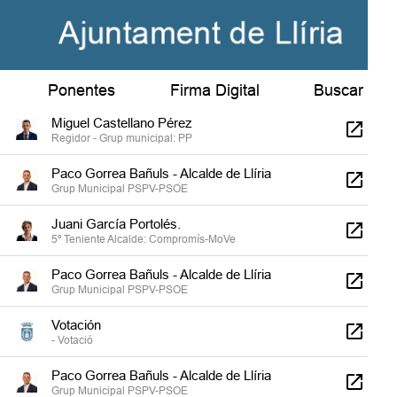
Nico Marco Pérez
Regidor - Grup municipal: PSPV-PSOE
Paco Gorrea Bañuls - Alcalde de Llíria
Ponentes
Grup Municipal PSPV-PSOE
Firma Digital
Buscar
Miguel Castellano Pérez
Regidor - Grup municipal: PP
Paco Gorrea Bañuls - Alcalde de Llíria
Grup Municipal PSPV-PSOE
Juani García Portolés.
5º Teniente Alcalde: Compromís-MoVe
Paco Gorrea Bañuls - Alcalde de Llíria
Grup Municipal PSPV-PSOE
Votación
- Votació
Paco Gorrea Bañuls - Alcalde de Llíria
Grup Municipal PSPV-PSOE