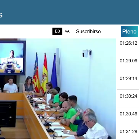
01:23:10
01:26:03
Pleno
Suscribirse
ES
VA
01:26:12
01:29:06
01:29:14
01:30:24
01:30:46
01:31:28