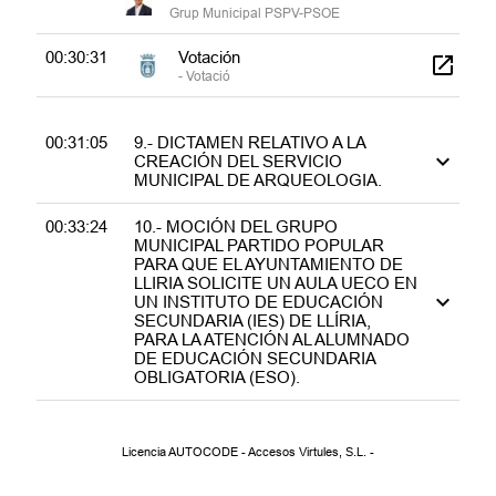
Grup Municipal PSPV-PSOE
00:30:31
Votación
- Votació
00:31:05
9.- DICTAMEN RELATIVO A LA
CREACIÓN DEL SERVICIO
MUNICIPAL DE ARQUEOLOGIA.
00:33:24
10.- MOCIÓN DEL GRUPO
MUNICIPAL PARTIDO POPULAR
PARA QUE EL AYUNTAMIENTO DE
LLIRIA SOLICITE UN AULA UECO EN
UN INSTITUTO DE EDUCACIÓN
SECUNDARIA (IES) DE LLÍRIA,
PARA LA ATENCIÓN AL ALUMNADO
DE EDUCACIÓN SECUNDARIA
OBLIGATORIA (ESO).
00:47:35
11.- MOCIÓN DEL GRUPO
MUNICIPAL VOX PARA QUE EL
Licencia AUTOCODE - Accesos Virtules, S.L. -
AYUNTAMIENTO DE LLÍRIA
COLOQUE UN LETRERO