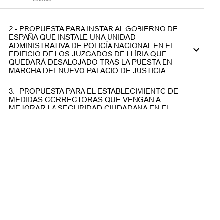
2.- PROPUESTA PARA INSTAR AL GOBIERNO DE
ESPAÑA QUE INSTALE UNA UNIDAD
ADMINISTRATIVA DE POLICÍA NACIONAL EN EL
EDIFICIO DE LOS JUZGADOS DE LLÍRIA QUE
QUEDARÁ DESALOJADO TRAS LA PUESTA EN
MARCHA DEL NUEVO PALACIO DE JUSTICIA.
3.- PROPUESTA PARA EL ESTABLECIMIENTO DE
MEDIDAS CORRECTORAS QUE VENGAN A
MEJORAR LA SEGURIDAD CIUDADANA EN EL
MUNICIPIO Y ESTABLECIMIENTO DE REVISIONES
ORDINARIAS EN EL PROCEDIMIENTO DE
EMPADRONAMIENTO O MODIFICACIÓN DE
DATOS DEL PADRÓN EN EL MUNICIPIO.
Final del Pleno
er