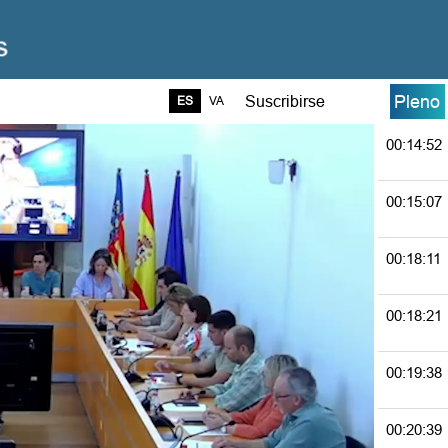
00:10:09
00:10:26
Pleno
Suscribirse
ES
VA
00:14:52
00:15:07
00:18:11
00:18:21
00:19:38
00:20:39