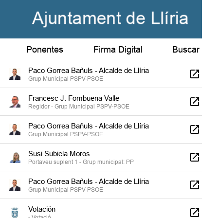
Paco Gorrea Bañuls - Alcalde de Llíria
Grup Municipal PSPV-PSOE
Susi Subiela Moros
Ponentes
Firma Digital
Buscar
Portaveu suplent 1 - Grup municipal: PP
Paco Gorrea Bañuls - Alcalde de Llíria
Grup Municipal PSPV-PSOE
Francesc J. Fombuena Valle
Regidor - Grup Municipal PSPV-PSOE
Paco Gorrea Bañuls - Alcalde de Llíria
Grup Municipal PSPV-PSOE
Susi Subiela Moros
Portaveu suplent 1 - Grup municipal: PP
Paco Gorrea Bañuls - Alcalde de Llíria
Grup Municipal PSPV-PSOE
Votación
- Votació