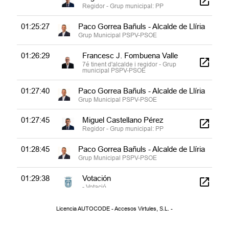
Regidor - Grup municipal: PP
01:25:27
Paco Gorrea Bañuls - Alcalde de Llíria
Grup Municipal PSPV-PSOE
01:26:29
Francesc J. Fombuena Valle
7é tinent d'alcalde i regidor - Grup
municipal PSPV-PSOE
01:27:40
Paco Gorrea Bañuls - Alcalde de Llíria
Grup Municipal PSPV-PSOE
01:27:45
Miguel Castellano Pérez
Regidor - Grup municipal: PP
01:28:45
Paco Gorrea Bañuls - Alcalde de Llíria
Grup Municipal PSPV-PSOE
01:29:38
Votación
- Votació
Licencia AUTOCODE - Accesos Virtules, S.L. -
01:30:05
16.- MOCIÓN DEL GRUPO
MUNICIPAL PARTIDO POPULAR