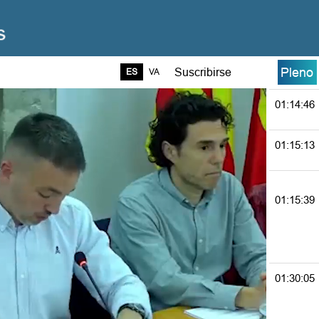
01:13:53
01:13:58
Pleno
Suscribirse
ES
VA
01:14:46
01:15:13
01:15:39
01:30:05