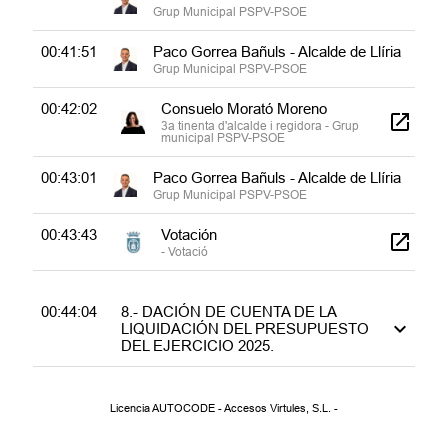
Grup Municipal PSPV-PSOE
00:41:51
Paco Gorrea Bañuls - Alcalde de Llíria
Grup Municipal PSPV-PSOE
00:42:02
Consuelo Morató Moreno
3a tinenta d'alcalde i regidora - Grup
municipal PSPV-PSOE
00:43:01
Paco Gorrea Bañuls - Alcalde de Llíria
Grup Municipal PSPV-PSOE
00:43:43
Votación
- Votació
00:44:04
8.- DACIÓN DE CUENTA DE LA
LIQUIDACIÓN DEL PRESUPUESTO
DEL EJERCICIO 2025.
00:49:42
9.- DACIÓN DE CUENTA DE LAS
RESOLUCIONES CON REPAROS
Licencia AUTOCODE - Accesos Virtules, S.L. -
DEL EJERCICIO 2025.